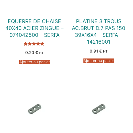
EQUERRE DE CHAISE
PLATINE 3 TROUS
40X40 ACIER ZINGUE –
AC.BRUT D.7 PAS 150
07404Z500 – SERFA
39X16X4 – SERFA –
14216001
Note
0.91
€
HT
0.20
€
HT
5.00
sur 5
Ajouter au panier
Ajouter au panier