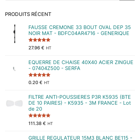
PRODUITS RÉCENT
FAUSSE CREMONE 33 BOUT OVAL DEP 35
NOIR MAT - BDFC04AR4716 - GENERIQUE
Note
5.00
27.96
€
HT
sur 5
EQUERRE DE CHAISE 40X40 ACIER ZINGUE
- 07404Z500 - SERFA
Note
5.00
0.20
€
HT
sur 5
FILTRE ANTI-POUSSIERES P3R K5935 (BTE
DE 10 PAIRES) - K5935 - 3M FRANCE - Lot
de 20
Note
5.00
111.38
€
HT
sur 5
GRILLE REGULATEUR 15M3 BLANC BE115 -