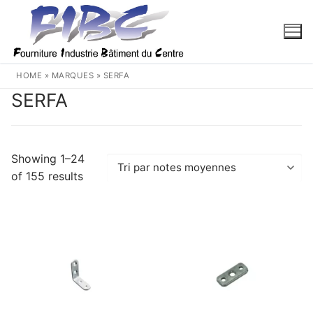
Aller
au
contenu
HOME
»
MARQUES
»
SERFA
SERFA
Showing 1–24
Trié
of 155 results
par
note
moyenne