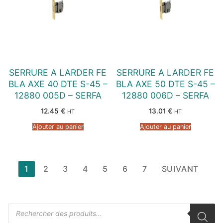
SERRURE A LARDER FE
SERRURE A LARDER FE
BLA AXE 40 DTE S-45 –
BLA AXE 50 DTE S-45 –
12880 005D – SERFA
12880 006D – SERFA
12.45
€
13.01
€
HT
HT
Ajouter au panier
Ajouter au panier
Pagination
1
2
3
4
5
6
7
SUIVANT
des
publications
Recherche
de
produits