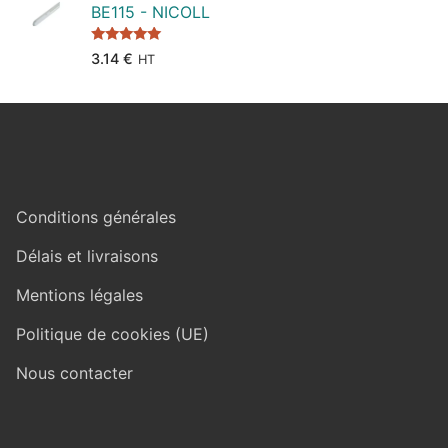
BE115 - NICOLL
Note
5.00
3.14
€
HT
sur 5
Conditions générales
Délais et livraisons
Mentions légales
Politique de cookies (UE)
Nous contacter