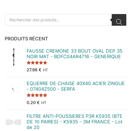
Recherche
de
produits
PRODUITS RÉCENT
FAUSSE CREMONE 33 BOUT OVAL DEP 35
NOIR MAT - BDFC04AR4716 - GENERIQUE
Note
5.00
27.96
€
HT
sur 5
EQUERRE DE CHAISE 40X40 ACIER ZINGUE
- 07404Z500 - SERFA
Note
5.00
0.20
€
HT
sur 5
FILTRE ANTI-POUSSIERES P3R K5935 (BTE
DE 10 PAIRES) - K5935 - 3M FRANCE - Lot
de 20