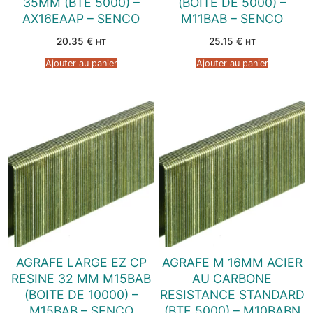
35MM (BTE 5000) –
(BOITE DE 5000) –
AX16EAAP – SENCO
M11BAB – SENCO
20.35
€
25.15
€
HT
HT
Ajouter au panier
Ajouter au panier
AGRAFE LARGE EZ CP
AGRAFE M 16MM ACIER
RESINE 32 MM M15BAB
AU CARBONE
(BOITE DE 10000) –
RESISTANCE STANDARD
M15BAB – SENCO
(BTE 5000) – M10BABN