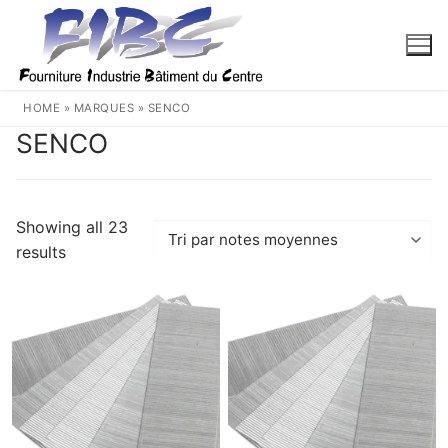
Aller
au
contenu
HOME
»
MARQUES
»
SENCO
SENCO
Showing all 23
Trié
results
par
note
moyenne