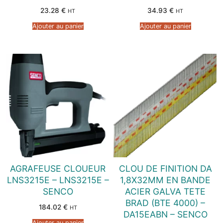
23.28
€
34.93
€
HT
HT
Ajouter au panier
Ajouter au panier
AGRAFEUSE CLOUEUR
CLOU DE FINITION DA
LNS3215E – LNS3215E –
1,8X32MM EN BANDE
SENCO
ACIER GALVA TETE
BRAD (BTE 4000) –
184.02
€
HT
DA15EABN – SENCO
Ajouter au panier