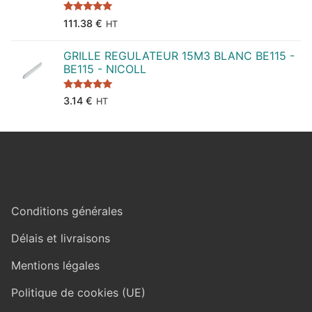
Note
5.00
111.38
€
HT
sur 5
GRILLE REGULATEUR 15M3 BLANC BE115 -
BE115 - NICOLL
Note
5.00
3.14
€
HT
sur 5
Conditions générales
Délais et livraisons
Mentions légales
Politique de cookies (UE)