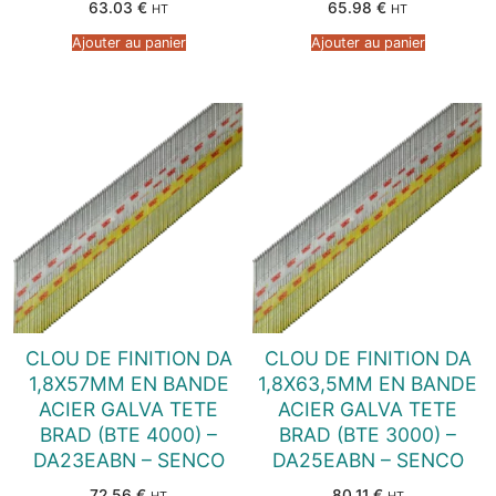
63.03
€
65.98
€
HT
HT
Ajouter au panier
Ajouter au panier
CLOU DE FINITION DA
CLOU DE FINITION DA
1,8X57MM EN BANDE
1,8X63,5MM EN BANDE
ACIER GALVA TETE
ACIER GALVA TETE
BRAD (BTE 4000) –
BRAD (BTE 3000) –
DA23EABN – SENCO
DA25EABN – SENCO
72.56
€
80.11
€