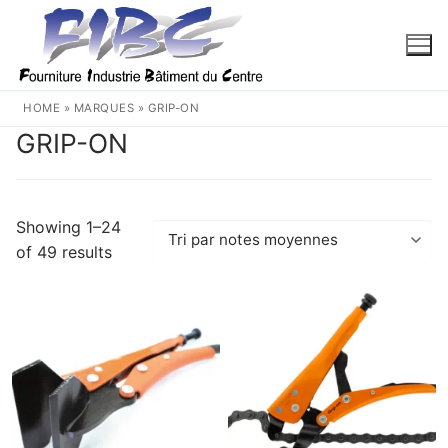
Aller
au
contenu
HOME
»
MARQUES
»
GRIP-ON
GRIP-ON
Showing 1–24
Trié
of 49 results
par
note
moyenne