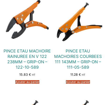
PINCE ETAU MACHOIRE
PINCE ETAU
RAINUREE EN V 122
MACHOIRES COURBEES
238MM – GRIP-ON –
111 143MM – GRIP-ON –
122-10-589
111-05-589
15.83
€
11.28
€
HT
HT
Ajouter au panier
Ajouter au panier