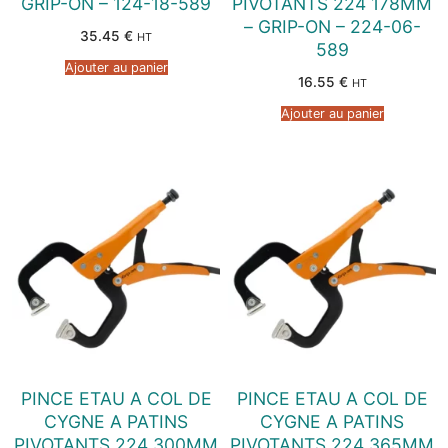
GRIP-ON – 124-18-589
PIVOTANTS 224 178MM
– GRIP-ON – 224-06-
35.45
€
HT
589
Ajouter au panier
16.55
€
HT
Ajouter au panier
PINCE ETAU A COL DE
PINCE ETAU A COL DE
CYGNE A PATINS
CYGNE A PATINS
PIVOTANTS 224 300MM
PIVOTANTS 224 365MM