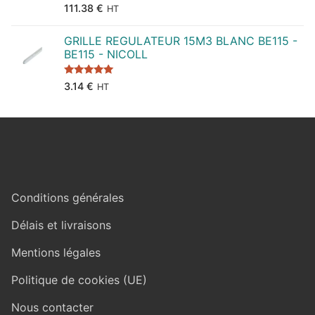
Note
5.00
111.38
€
HT
sur 5
GRILLE REGULATEUR 15M3 BLANC BE115 -
BE115 - NICOLL
Note
5.00
3.14
€
HT
sur 5
Conditions générales
Délais et livraisons
Mentions légales
Politique de cookies (UE)
Nous contacter