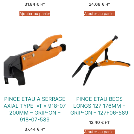
31.84
€
24.68
€
HT
HT
Ajouter au panier
Ajouter au panier
PINCE ETAU A SERRAGE
PINCE ETAU BECS
AXIAL TYPE »T » 918-07
LONGS 127 176MM –
200MM – GRIP-ON –
GRIP-ON – 127F06-589
918-07-589
12.40
€
HT
37.44
€
HT
Ajouter au panier