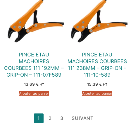
PINCE ETAU
PINCE ETAU
MACHOIRES
MACHOIRES COURBEES
COURBEES 111 192MM –
111 238MM – GRIP-ON –
GRIP-ON – 111-07F589
111-10-589
13.69
€
15.39
€
HT
HT
Ajouter au panier
Ajouter au panier
Pagination
1
2
3
SUIVANT
des