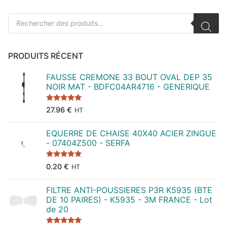
publications
Recherche
de
produits
PRODUITS RÉCENT
FAUSSE CREMONE 33 BOUT OVAL DEP 35
NOIR MAT - BDFC04AR4716 - GENERIQUE
Note
5.00
27.96
€
HT
sur 5
EQUERRE DE CHAISE 40X40 ACIER ZINGUE
- 07404Z500 - SERFA
Note
5.00
0.20
€
HT
sur 5
FILTRE ANTI-POUSSIERES P3R K5935 (BTE
DE 10 PAIRES) - K5935 - 3M FRANCE - Lot
de 20