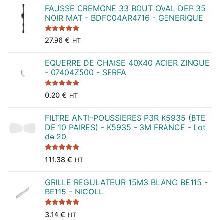
FAUSSE CREMONE 33 BOUT OVAL DEP 35
NOIR MAT - BDFC04AR4716 - GENERIQUE
Note
5.00
27.96
€
HT
sur 5
EQUERRE DE CHAISE 40X40 ACIER ZINGUE
- 07404Z500 - SERFA
Note
5.00
0.20
€
HT
sur 5
FILTRE ANTI-POUSSIERES P3R K5935 (BTE
DE 10 PAIRES) - K5935 - 3M FRANCE - Lot
de 20
Note
5.00
111.38
€
HT
sur 5
GRILLE REGULATEUR 15M3 BLANC BE115 -
BE115 - NICOLL
Note
5.00
3.14
€
HT
sur 5