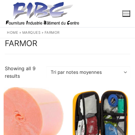
Aller
au
contenu
HOME
»
MARQUES
»
FARMOR
FARMOR
Showing all 9
Trié
results
par
note
moyenne