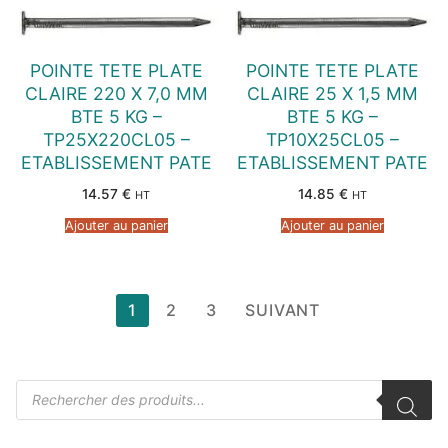
POINTE TETE PLATE
POINTE TETE PLATE
CLAIRE 220 X 7,0 MM
CLAIRE 25 X 1,5 MM
BTE 5 KG –
BTE 5 KG –
TP25X220CL05 –
TP10X25CL05 –
ETABLISSEMENT PATE
ETABLISSEMENT PATE
14.57
€
14.85
€
HT
HT
Ajouter au panier
Ajouter au panier
Pagination
1
2
3
SUIVANT
des
publications
Recherche
de
produits