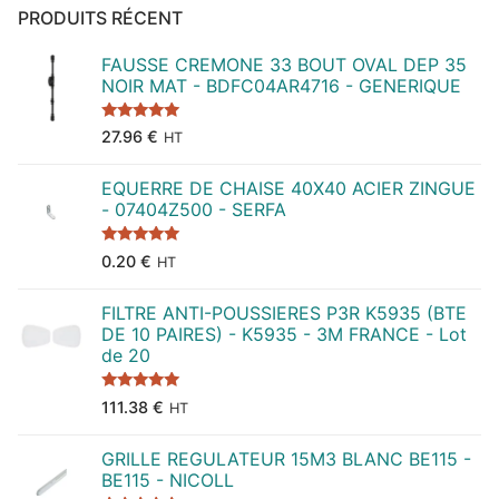
PRODUITS RÉCENT
FAUSSE CREMONE 33 BOUT OVAL DEP 35
NOIR MAT - BDFC04AR4716 - GENERIQUE
Note
5.00
27.96
€
HT
sur 5
EQUERRE DE CHAISE 40X40 ACIER ZINGUE
- 07404Z500 - SERFA
Note
5.00
0.20
€
HT
sur 5
FILTRE ANTI-POUSSIERES P3R K5935 (BTE
DE 10 PAIRES) - K5935 - 3M FRANCE - Lot
de 20
Note
5.00
111.38
€
HT
sur 5
GRILLE REGULATEUR 15M3 BLANC BE115 -
BE115 - NICOLL