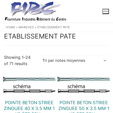
Aller
au
contenu
HOME
»
MARQUES
»
ETABLISSEMENT PATE
ETABLISSEMENT PATE
Showing 1–24
Trié
of 71 results
par
note
moyenne
POINTE BETON STRIEE
POINTE BETON STRIEE
ZINGUEE 40 X 3.5 MM 1
ZINGUEE 50 X 3.5 MM 1