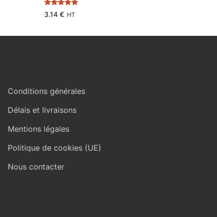
Note
5.00
3.14
€
HT
sur 5
Conditions générales
Délais et livraisons
Mentions légales
Politique de cookies (UE)
Nous contacter