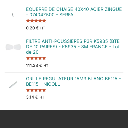
EQUERRE DE CHAISE 40X40 ACIER ZINGUE
- 07404Z500 - SERFA
Note
5.00
0.20
€
HT
sur 5
FILTRE ANTI-POUSSIERES P3R K5935 (BTE
DE 10 PAIRES) - K5935 - 3M FRANCE - Lot
de 20
Note
5.00
111.38
€
HT
sur 5
GRILLE REGULATEUR 15M3 BLANC BE115 -
BE115 - NICOLL
Note
5.00
3.14
€
HT
sur 5