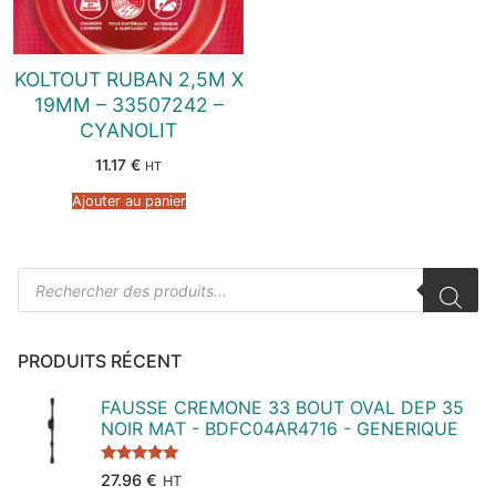
KOLTOUT RUBAN 2,5M X
19MM – 33507242 –
CYANOLIT
11.17
€
HT
Ajouter au panier
Recherche
de
produits
PRODUITS RÉCENT
FAUSSE CREMONE 33 BOUT OVAL DEP 35
NOIR MAT - BDFC04AR4716 - GENERIQUE
Note
5.00
27.96
€
HT
sur 5