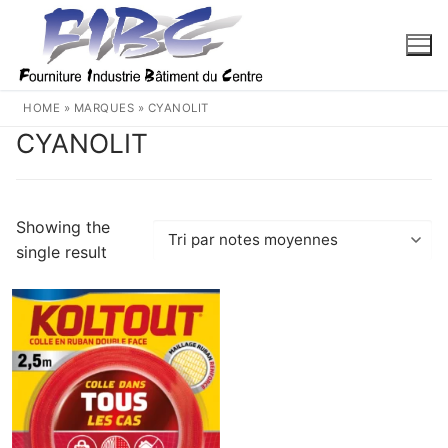
Aller
au
contenu
HOME
»
MARQUES
»
CYANOLIT
CYANOLIT
Showing the
single result