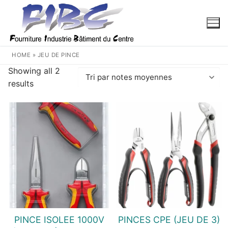
Aller
au
contenu
HOME
»
JEU DE PINCE
Showing all 2
Trié
results
par
note
moyenne
PINCE ISOLEE 1000V
PINCES CPE (JEU DE 3)