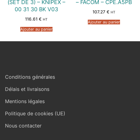
(SET DE 3) – KNIPEX –
– FACOM – CPE.A5PB
00 31 30 BK V03
107.27
€
HT
116.61
€
HT
Ajouter au panier
Ajouter au panier
Conditions générales
Délais et livraisons
Mentions légales
Politique de cookies (UE)
Nous contacter