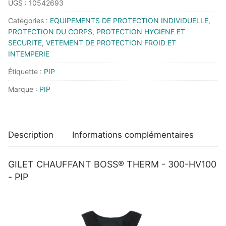
UGS :
10542693
CHAUFFANT
BOSS®
Catégories :
EQUIPEMENTS DE PROTECTION INDIVIDUELLE
,
THERM
PROTECTION DU CORPS
,
PROTECTION HYGIENE ET
-
SECURITE
,
VETEMENT DE PROTECTION FROID ET
INTEMPERIE
300-
HV100
Étiquette :
PIP
-
Marque :
PIP
PIP
Description
Informations complémentaires
GILET CHAUFFANT BOSS® THERM - 300-HV100
- PIP