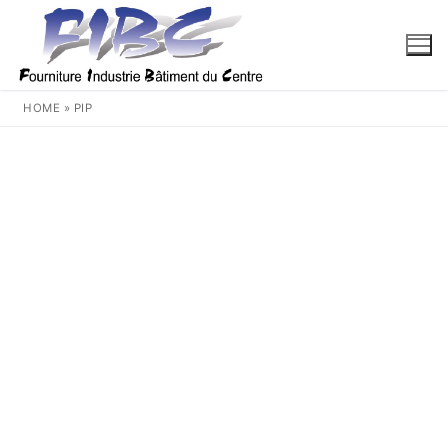
Aller
au
contenu
HOME
»
PIP