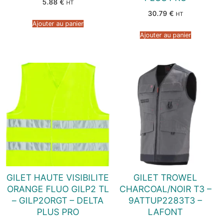
5.88
€
HT
30.79
€
HT
Ajouter au panier
Ajouter au panier
GILET HAUTE VISIBILITE
GILET TROWEL
ORANGE FLUO GILP2 TL
CHARCOAL/NOIR T3 –
– GILP2ORGT – DELTA
9ATTUP2283T3 –
PLUS PRO
LAFONT