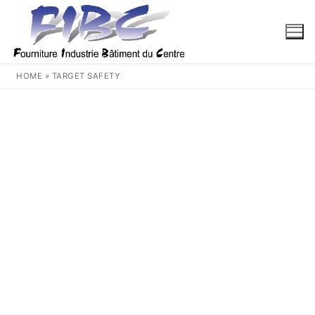
Aller
au
contenu
HOME
»
TARGET SAFETY