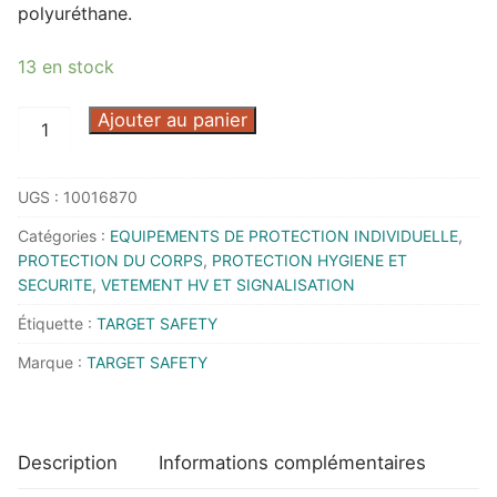
polyuréthane.
13 en stock
quantité
Ajouter au panier
de
GILET
UGS :
10016870
ANTIFROID
HAUTE
Catégories :
EQUIPEMENTS DE PROTECTION INDIVIDUELLE
,
VISIBILITE
PROTECTION DU CORPS
,
PROTECTION HYGIENE ET
ROCKET
SECURITE
,
VETEMENT HV ET SIGNALISATION
ORANGE/NOIR
Étiquette :
TARGET SAFETY
M
Marque :
TARGET SAFETY
-
GILAFROCK02ONM
-
TARGET
Description
Informations complémentaires
SAFETY