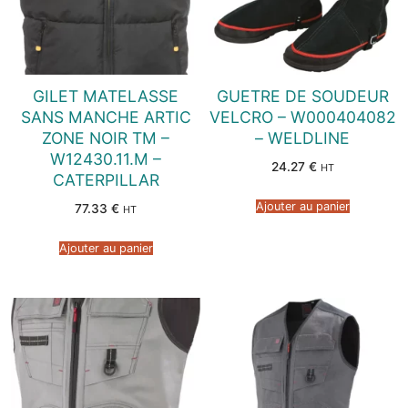
GILET MATELASSE
GUETRE DE SOUDEUR
SANS MANCHE ARTIC
VELCRO – W000404082
ZONE NOIR TM –
– WELDLINE
W12430.11.M –
24.27
€
HT
CATERPILLAR
Ajouter au panier
77.33
€
HT
Ajouter au panier