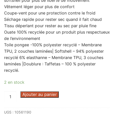
softshell pour plus de liberté de mouvement
Vêtement léger pour plus de confort
Coupe-vent pour une protection contre le froid
Séchage rapide pour rester sec quand il fait chaud
Tissu déperlant pour rester au sec par pluie fine
Ouate 100% recyclée pour un produit plus respectueux
de l’environnement
Toile pongee -100% polyester recyclé – Membrane
TPU, 2 couches laminées| Softshell – 94% polyester
recyclé 6% elasthanne – Membrane TPU, 3 couches
laminées |Doublure : Taffetas – 100 % polyester
recyclé.
2 en stock
quantité
Ajouter au panier
de
GILET
UGS :
10561190
ACTON