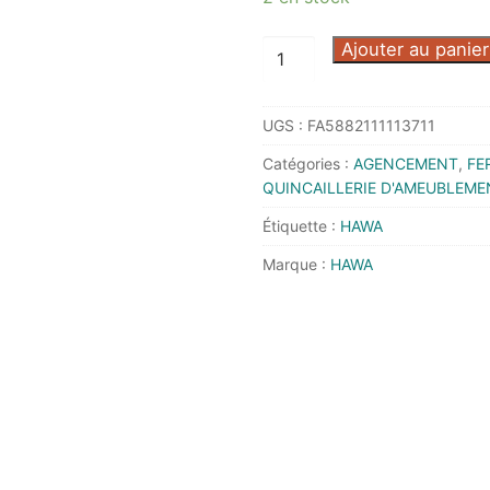
quantité
Ajouter au panier
de
GARNITURE
UGS :
FA5882111113711
CLIPO
26
Catégories :
AGENCEMENT
,
FE
H
QUINCAILLERIE D'AMEUBLEME
IS
Étiquette :
HAWA
POUR
Marque :
HAWA
2
PORTES
-
053.3353.071
-
HAWA