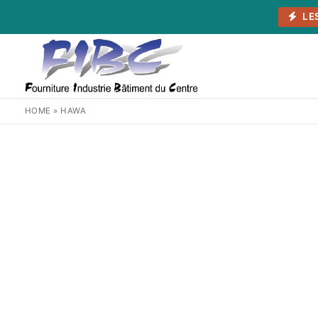
Aller
LE
au
contenu
HOME
»
HAWA