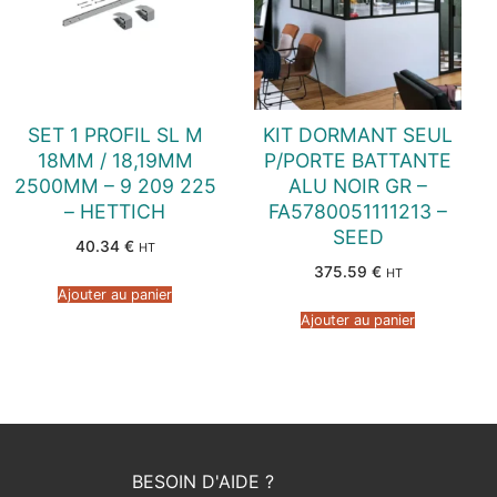
SET 1 PROFIL SL M
KIT DORMANT SEUL
18MM / 18,19MM
P/PORTE BATTANTE
2500MM – 9 209 225
ALU NOIR GR –
– HETTICH
FA5780051111213 –
SEED
40.34
€
HT
375.59
€
HT
Ajouter au panier
Ajouter au panier
BESOIN D'AIDE ?