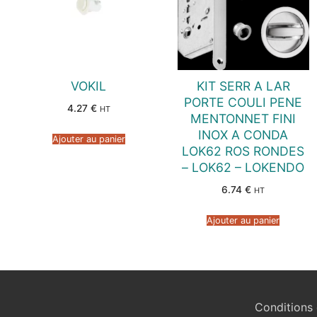
VOKIL
KIT SERR A LAR
PORTE COULI PENE
4.27
€
HT
MENTONNET FINI
INOX A CONDA
Ajouter au panier
LOK62 ROS RONDES
– LOK62 – LOKENDO
6.74
€
HT
Ajouter au panier
Conditions 