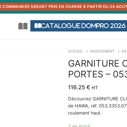
S COMMANDES SERONT PRIS EN CHARGE À PARTIR DU 24 AOUT
Catalogue DOMPRO 2026
ACCUEIL
AGENCEMENT
GA
GARNITURE C
PORTES – 05
116.25
€
HT
Découvrez GARNITURE CLI
de HAWA, réf. 053.3353.071
roulement haut.
2 en stock