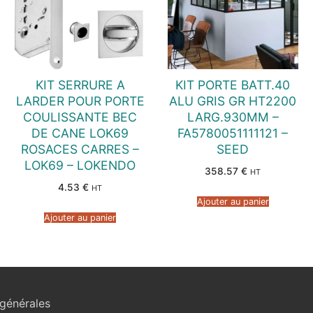
KIT SERRURE A
KIT PORTE BATT.40
LARDER POUR PORTE
ALU GRIS GR HT2200
COULISSANTE BEC
LARG.930MM –
DE CANE LOK69
FA5780051111121 –
ROSACES CARRES –
SEED
LOK69 – LOKENDO
358.57
€
HT
4.53
€
HT
Ajouter au panier
Ajouter au panier
générales