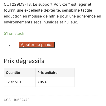
CUT229MS-T8. Le support PolyKor™ est léger et
fournit une excellente dextérité, sensibilité tactile
enduction en mousse de nitrile pour une adhérence en
environnements secs, humides et huileux.
51 en stock
quantité
Ajouter au panier
de
GANT
Prix dégressifs
TRICOTE
POLYKOR
Quantité
Prix unitaire
16-
CUT229MS
12 et plus
7.05
€
T8
-
16-
UGS :
10532479
CUT229MS-