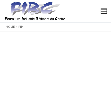
Aller
au
contenu
HOME
»
PIP