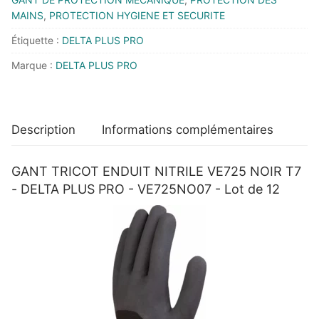
VE725
MAINS
,
PROTECTION HYGIENE ET SECURITE
NOIR
Étiquette :
DELTA PLUS PRO
T7
Marque :
DELTA PLUS PRO
-
DELTA
PLUS
PRO
Description
Informations complémentaires
-
VE725NO07
GANT TRICOT ENDUIT NITRILE VE725 NOIR T7
-
- DELTA PLUS PRO - VE725NO07 - Lot de 12
Lot
de
12