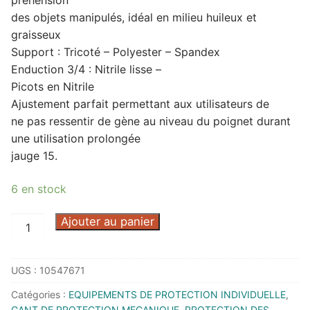
préhension
des objets manipulés, idéal en milieu huileux et
graisseux
Support : Tricoté – Polyester – Spandex
Enduction 3/4 : Nitrile lisse –
Picots en Nitrile
Ajustement parfait permettant aux utilisateurs de
ne pas ressentir de gène au niveau du poignet durant
une utilisation prolongée
jauge 15.
6 en stock
quantité
Ajouter au panier
de
GANT
UGS :
10547671
TRICOT
ENDUIT
Catégories :
EQUIPEMENTS DE PROTECTION INDIVIDUELLE
,
NITRILE
GANT DE PROTECTION MECANIQUE
,
PROTECTION DES