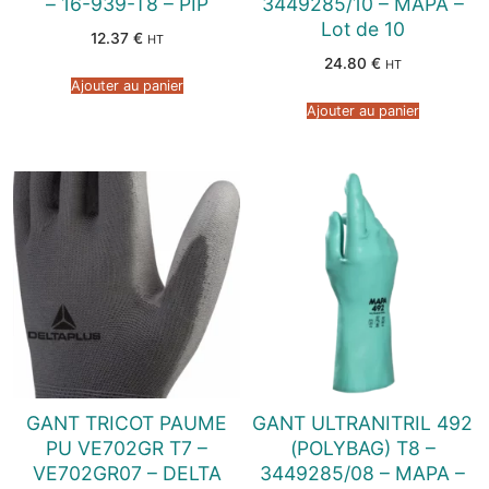
– 16-939-T8 – PIP
3449285/10 – MAPA –
Lot de 10
12.37
€
HT
24.80
€
HT
Ajouter au panier
Ajouter au panier
GANT TRICOT PAUME
GANT ULTRANITRIL 492
PU VE702GR T7 –
(POLYBAG) T8 –
VE702GR07 – DELTA
3449285/08 – MAPA –