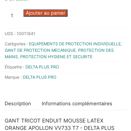
quantité
Ajouter au panier
de
GANT
UGS :
10011841
TRICOT
ENDUIT
Catégories :
EQUIPEMENTS DE PROTECTION INDIVIDUELLE
,
MOUSSE
GANT DE PROTECTION MECANIQUE
,
PROTECTION DES
LATEX
MAINS
,
PROTECTION HYGIENE ET SECURITE
ORANGE
Étiquette :
DELTA PLUS PRO
APOLLON
Marque :
DELTA PLUS PRO
VV733
T7
-
DELTA
Description
Informations complémentaires
PLUS
PRO
GANT TRICOT ENDUIT MOUSSE LATEX
-
ORANGE APOLLON VV733 T7 - DELTA PLUS
VV733OR07