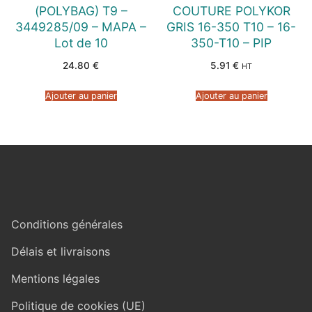
(POLYBAG) T9 –
COUTURE POLYKOR
3449285/09 – MAPA –
GRIS 16-350 T10 – 16-
Lot de 10
350-T10 – PIP
24.80
€
5.91
€
HT
Ajouter au panier
Ajouter au panier
Conditions générales
Délais et livraisons
Mentions légales
Politique de cookies (UE)