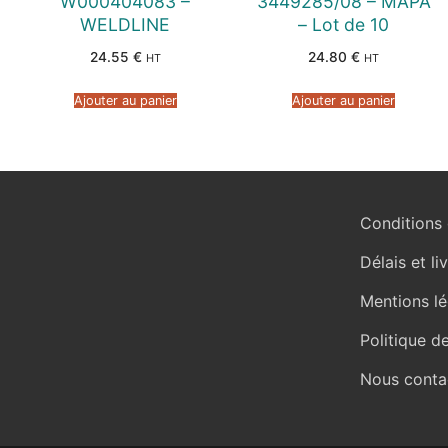
W000404083 –
3449285/08 – MAPA
WELDLINE
– Lot de 10
24.55
€
24.80
€
HT
HT
Ajouter au panier
Ajouter au panier
Conditions 
Délais et li
Mentions lé
Politique d
Nous conta