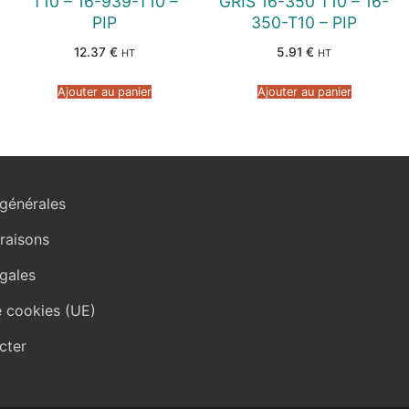
T10 – 16-939-T10 –
GRIS 16-350 T10 – 16-
PIP
350-T10 – PIP
12.37
€
5.91
€
HT
HT
Ajouter au panier
Ajouter au panier
générales
vraisons
gales
e cookies (UE)
cter