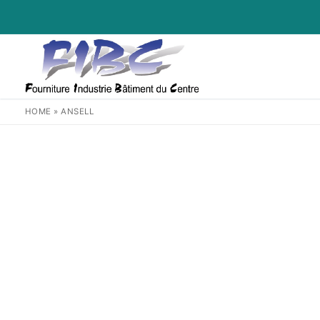
Aller
au
contenu
HOME
»
ANSELL