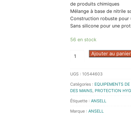
de produits chimiques
Mélange à base de nitrile s
Construction robuste pour 
Sans silicone pour une prot
56 en stock
quantité
Ajouter au panier
de
GANT
UGS :
10544603
TOUCHNTUFF
92-
Catégories :
EQUIPEMENTS DE 
600
DES MAINS
,
PROTECTION HYGI
BOITE
Étiquette :
ANSELL
DE
Marque :
ANSELL
100
L
-