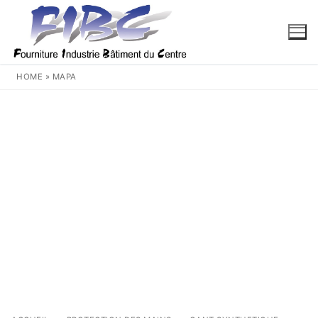
Aller
au
contenu
HOME
»
MAPA