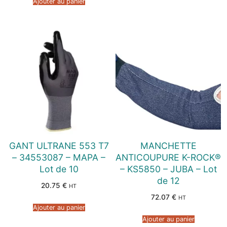
Ajouter au panier
GANT ULTRANE 553 T7
MANCHETTE
– 34553087 – MAPA –
ANTICOUPURE K-ROCK®
Lot de 10
– KS5850 – JUBA – Lot
de 12
20.75
€
HT
72.07
€
HT
Ajouter au panier
Ajouter au panier