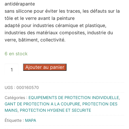
antidérapante
sans silicone pour éviter les traces, les défauts sur la
tôle et le verre avant la peinture
adapté pour industries céramique et plastique,
industries des matériaux composites, industrie du
verre, bâtiment, collectivité.
6 en stock
quantité
Ajouter au panier
de
GANT
UGS :
000160570
SYNTHETIQUE
LATEX
Catégories :
EQUIPEMENTS DE PROTECTION INDIVIDUELLE
,
KRYTECH
GANT DE PROTECTION A LA COUPURE
,
PROTECTION DES
840
MAINS
,
PROTECTION HYGIENE ET SECURITE
T07
Étiquette :
MAPA
-