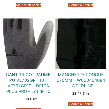
Ajouter au panier
Ajouter au panier
GANT TRICOT PAUME
MANCHETTE LONGUE
PU VE702GR T10 –
670MM – W000404084
VE702GR10 – DELTA
– WELDLINE
PLUS PRO – Lot de 10
28.47
€
HT
10.30
€
HT
Ajouter au panier