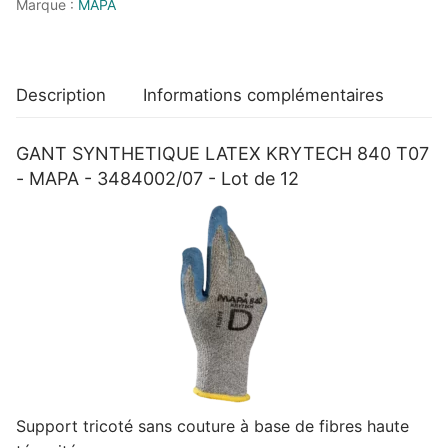
Marque :
MAPA
MAPA
-
3484002/07
-
Description
Informations complémentaires
Lot
de
GANT SYNTHETIQUE LATEX KRYTECH 840 T07
12
- MAPA - 3484002/07 - Lot de 12
Support tricoté sans couture à base de fibres haute