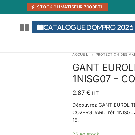
STOCK CLIMATISEUR 7000BTU
Catalogue DOMPRO 2026
ACCUEIL
PROTECTION DES MA
GANT EUROLI
1NISG07 – 
2.67
€
HT
Découvrez GANT EUROLIT
COVERGUARD, réf. 1NISG07. 
15.
26 en stock