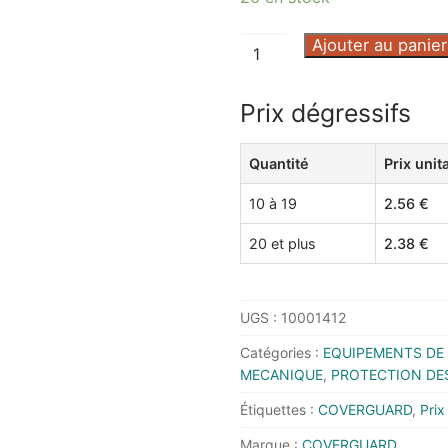
quantité
Ajouter au panier
de
GANT
Prix dégressifs
EUROLITE
15N500
Quantité
Prix unit
T7
-
10 à 19
2.56
€
1NISG07
-
20 et plus
2.38
€
COVERGUARD
UGS :
10001412
Catégories :
EQUIPEMENTS DE 
MECANIQUE
,
PROTECTION DE
Étiquettes :
COVERGUARD
,
Prix
Marque :
COVERGUARD