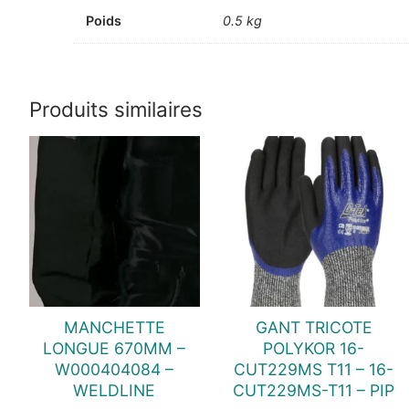
Poids
0.5 kg
Produits similaires
MANCHETTE
GANT TRICOTE
LONGUE 670MM –
POLYKOR 16-
W000404084 –
CUT229MS T11 – 16-
WELDLINE
CUT229MS-T11 – PIP