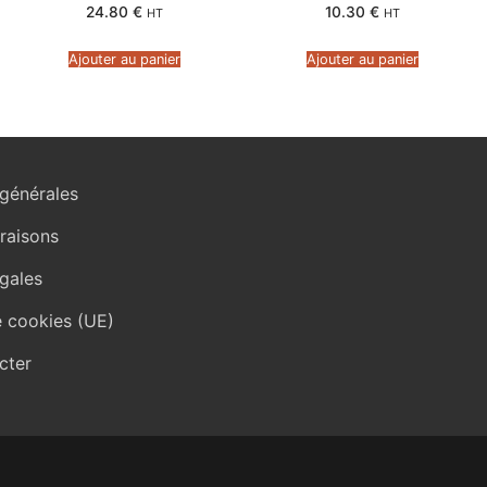
24.80
€
10.30
€
HT
HT
Ajouter au panier
Ajouter au panier
générales
vraisons
gales
e cookies (UE)
cter