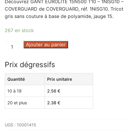
Découvrez GANT EUROLITE 15N500 T10 – 1NISG10 –
COVERGUARD de COVERGUARD, réf. 1NISG10. Tricot
gris sans couture à base de polyamide, jauge 15.
267 en stock
quantité
Ajouter au panier
de
GANT
Prix dégressifs
EUROLITE
15N500
Quantité
Prix unitaire
T10
-
10 à 19
2.56
€
1NISG10
-
20 et plus
2.38
€
COVERGUARD
UGS :
10001415