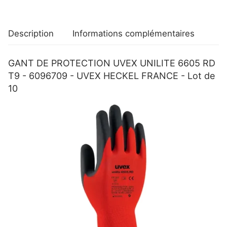
-
6096709
-
Description
Informations complémentaires
UVEX
HECKEL
GANT DE PROTECTION UVEX UNILITE 6605 RD
FRANCE
T9 - 6096709 - UVEX HECKEL FRANCE - Lot de
-
10
Lot
de
10