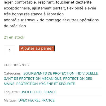
léger, confortable, respirant, toucher et dextérité
exceptionnelle, ajustement parfait, flexibilité élevée
très bonne résistance à l’abrasion
adapté aux travaux de montage et autres opérations
de précision.
21 en stock
quantité
Ajouter au panier
de
GANT
UGS :
10527687
DE
PROTECTION
Catégories :
EQUIPEMENTS DE PROTECTION INDIVIDUELLE
,
UVEX
GANT DE PROTECTION MECANIQUE
,
PROTECTION DES
UNILITE
MAINS
,
PROTECTION HYGIENE ET SECURITE
6605
Étiquette :
UVEX HECKEL FRANCE
RD
Marque :
UVEX HECKEL FRANCE
T9