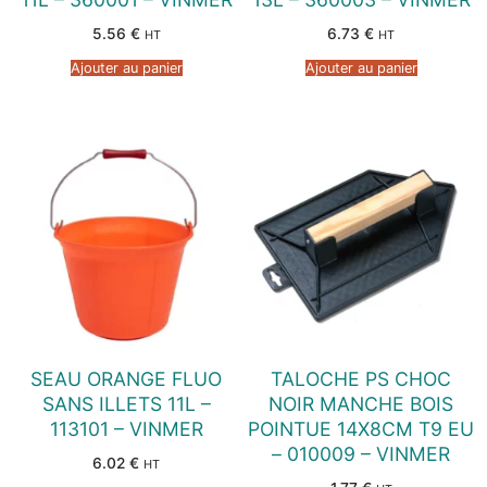
5.56
€
6.73
€
HT
HT
Ajouter au panier
Ajouter au panier
SEAU ORANGE FLUO
TALOCHE PS CHOC
SANS ILLETS 11L –
NOIR MANCHE BOIS
113101 – VINMER
POINTUE 14X8CM T9 EU
– 010009 – VINMER
6.02
€
HT