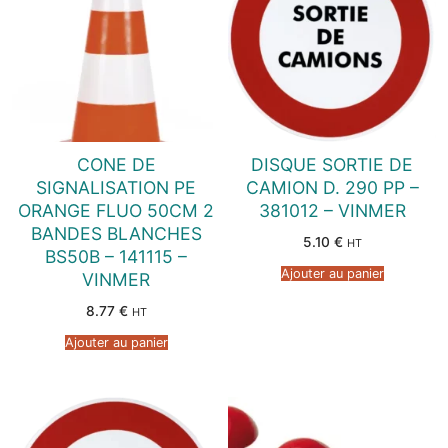
CONE DE
DISQUE SORTIE DE
SIGNALISATION PE
CAMION D. 290 PP –
ORANGE FLUO 50CM 2
381012 – VINMER
BANDES BLANCHES
5.10
€
HT
BS50B – 141115 –
Ajouter au panier
VINMER
8.77
€
HT
Ajouter au panier