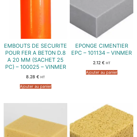
EMBOUTS DE SECURITE
EPONGE CIMENTIER
POUR FER A BETON D.8
EPC – 101134 – VINMER
A 20 MM (SACHET 25
2.12
€
HT
PC) – 100025 – VINMER
Ajouter au panier
8.28
€
HT
Ajouter au panier