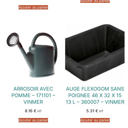
Ajouter au panier
Ajouter au panier
ARROSOIR AVEC
AUGE FLEXOGOM SANS
POMME – 171101 –
POIGNEE 46 X 32 X 15
VINMER
13 L – 360007 – VINMER
8.16
€
5.31
€
HT
HT
Ajouter au panier
Ajouter au panier