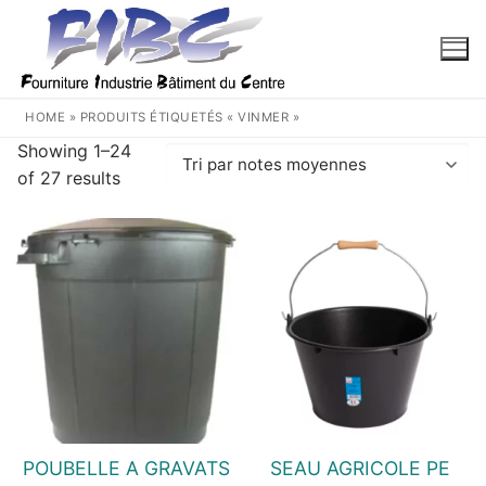
Aller
au
contenu
HOME
»
PRODUITS ÉTIQUETÉS « VINMER »
Showing 1–24
Trié
of 27 results
par
note
moyenne
POUBELLE A GRAVATS
SEAU AGRICOLE PE