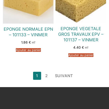
EPONGE VEGETALE
EPONGE NORMALE EPN
GROS TRAVAUX EPV –
– 101133 – VINMER
101137 – VINMER
1.86
€
HT
4.40
€
HT
Ajouter au panier
Ajouter au panier
Pagination
1
2
SUIVANT
des
publications