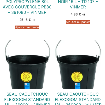
POLYPROPYLENE 80L
NOIR 16 L – 112107 –
AVEC COUVERCLE PB80
VINMER
– 391080 – VINMER
4.83
€
HT
25.16
€
HT
Ajouter au panier
Ajouter au panier
SEAU CAOUTCHOUC
SEAU CAOUTCHOUC
FLEXOGOM STANDARD
FLEXOGOM STANDARD
11L – 360001 – VINMER
13L – 360003 – VINMER