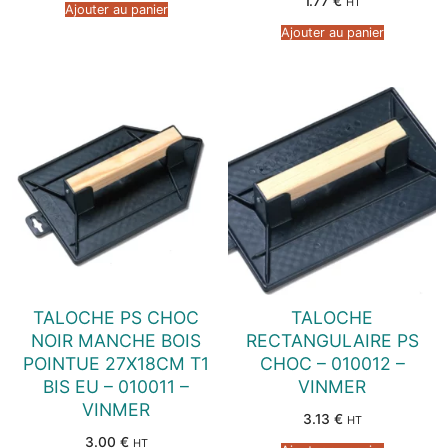
1.77
€
HT
Ajouter au panier
Ajouter au panier
TALOCHE PS CHOC
TALOCHE
NOIR MANCHE BOIS
RECTANGULAIRE PS
POINTUE 27X18CM T1
CHOC – 010012 –
BIS EU – 010011 –
VINMER
VINMER
3.13
€
HT
3.00
€
HT