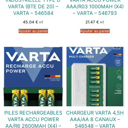
VARTA (BTE DE 20) –
AAA/R03 1000MAH (X4)
VARTA – 546584
– VARTA – 546793
45.04
€
21.47
€
HT
HT
Ajouter au panier
Ajouter au panier
PILES RECHARGEABLES
CHARGEUR VARTA 4,5H
VARTA ACCU POWER
AAA/AA 8 CANAUX –
AA/R6 2600MAH (X4) –
546548 – VARTA