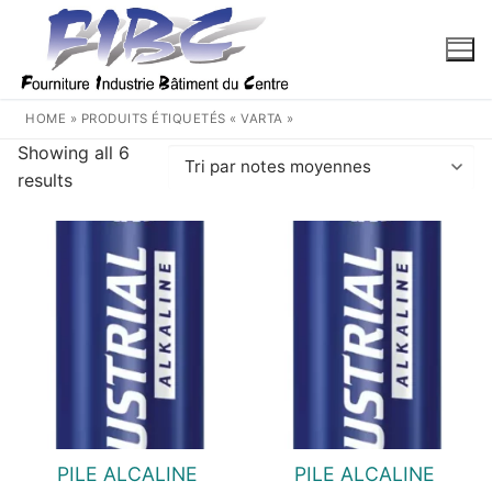
Aller
au
contenu
HOME
»
PRODUITS ÉTIQUETÉS « VARTA »
Showing all 6
Trié
results
par
note
moyenne
PILE ALCALINE
PILE ALCALINE