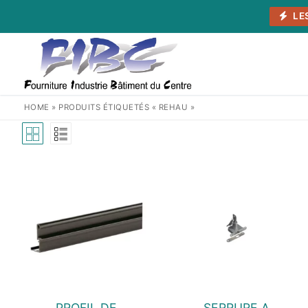
Aller
LE
au
contenu
HOME
»
PRODUITS ÉTIQUETÉS « REHAU »
PROFIL DE
SERRURE A