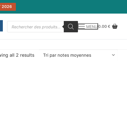
 2026
Recherche
0.00
€
MENU
de
produits
ing all 2 results
enne