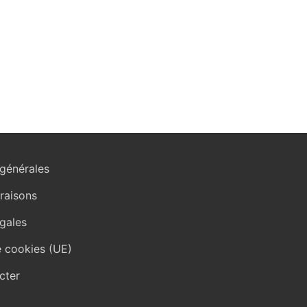
générales
vraisons
gales
e cookies (UE)
cter