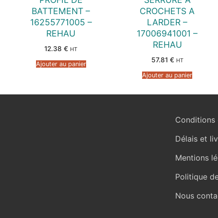
BATTEMENT –
CROCHETS A
16255771005 –
LARDER –
REHAU
17006941001 –
REHAU
12.38
€
HT
57.81
€
HT
Ajouter au panier
Ajouter au panier
Conditions 
Délais et li
Mentions lé
Politique d
Nous conta