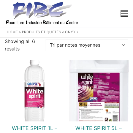
Aller
au
contenu
HOME
»
PRODUITS ÉTIQUETÉS « ONYX »
Showing all 6
Trié
results
par
note
moyenne
WHITE SPIRIT 1L –
WHITE SPIRIT 5L –