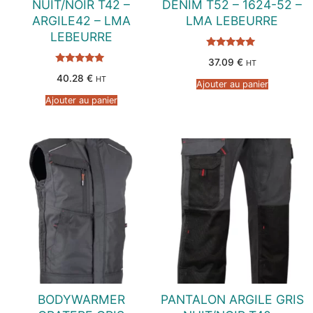
NUIT/NOIR T42 –
DENIM T52 – 1624-52 –
ARGILE42 – LMA
LMA LEBEURRE
LEBEURRE
Note
37.09
€
HT
5.00
Note
sur 5
40.28
€
HT
5.00
Ajouter au panier
sur 5
Ajouter au panier
BODYWARMER
PANTALON ARGILE GRIS