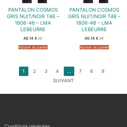
PANTALON COSMOS
PANTALON COSMOS
GRIS NUIT/NOIR T46 –
GRIS NUIT/NOIR T48 –
1806-46 – LMA
1806-48 – LMA
LEBEURRE
LEBEURRE
46.14
€
46.14
€
HT
HT
Ajouter au panier
Ajouter au panier
Pagination
1
2
3
4
…
7
8
9
des
SUIVANT
publications
Conditions générales