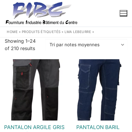
Aller
au
contenu
HOME
»
PRODUITS ÉTIQUETÉS « LMA LEBEURRE »
Showing 1–24
Trié
of 210 results
par
note
moyenne
PANTALON ARGILE GRIS
PANTALON BARIL