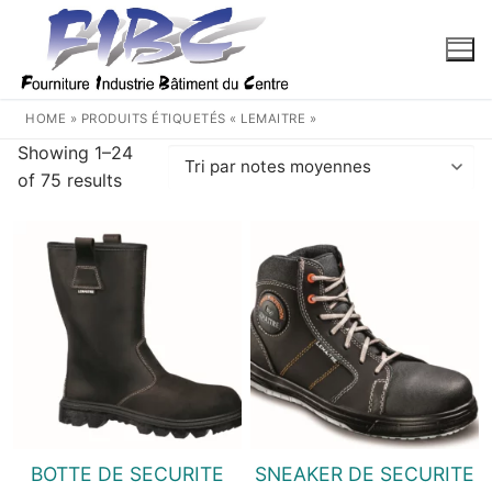
Aller
au
contenu
HOME
»
PRODUITS ÉTIQUETÉS « LEMAITRE »
Showing 1–24
Trié
of 75 results
par
note
moyenne
BOTTE DE SECURITE
SNEAKER DE SECURITE