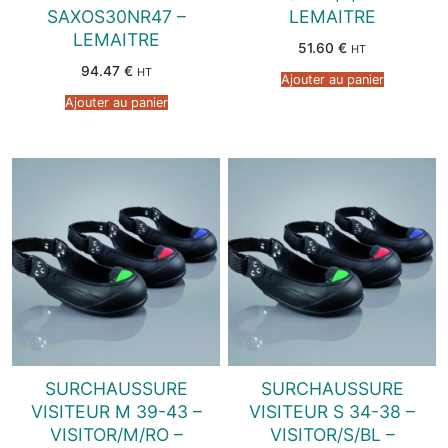
SAXOS30NR47 –
LEMAITRE
LEMAITRE
51.60
€
HT
94.47
€
HT
Ajouter au panier
Ajouter au panier
SURCHAUSSURE
SURCHAUSSURE
VISITEUR M 39-43 –
VISITEUR S 34-38 –
VISITOR/M/RO –
VISITOR/S/BL –