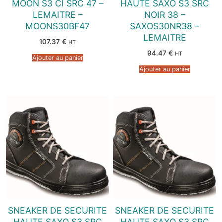
MOON S3 CI SRC 47 –
HAUTE SAXO S3 SRC
LEMAITRE –
NOIR 38 –
MOONS30BF47
SAXOS30NR38 –
LEMAITRE
107.37
€
HT
94.47
€
HT
Ajouter au panier
Ajouter au panier
SNEAKER DE SECURITE
SNEAKER DE SECURITE
HAUTE SAXO S3 SRC
HAUTE SAXO S3 SRC