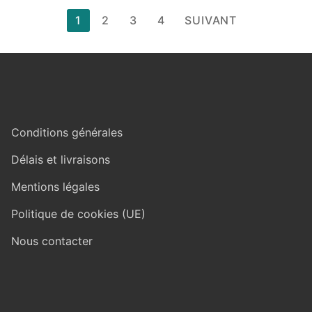
Pagination
1
2
3
4
SUIVANT
des
publications
Conditions générales
Délais et livraisons
Mentions légales
Politique de cookies (UE)
Nous contacter