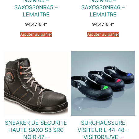
NOIR 45 –
NOIR 46 –
SAXOS30NR45 –
SAXOS30NR46 –
LEMAITRE
LEMAITRE
94.47
€
94.47
€
HT
HT
Ajouter au panier
Ajouter au panier
SNEAKER DE SECURITE
SURCHAUSSURE
HAUTE SAXO S3 SRC
VISITEUR L 44-48 –
NOIR 47 –
VISITOR/L/VE –