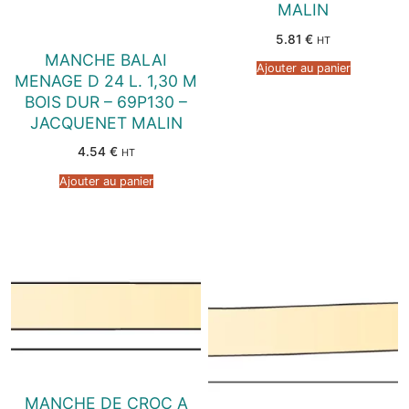
MALIN
5.81
€
HT
MANCHE BALAI
Ajouter au panier
MENAGE D 24 L. 1,30 M
BOIS DUR – 69P130 –
JACQUENET MALIN
4.54
€
HT
Ajouter au panier
MANCHE DE CROC A