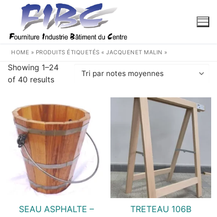
Aller
au
contenu
HOME
»
PRODUITS ÉTIQUETÉS « JACQUENET MALIN »
Showing 1–24
Trié
of 40 results
par
note
moyenne
SEAU ASPHALTE –
TRETEAU 106B