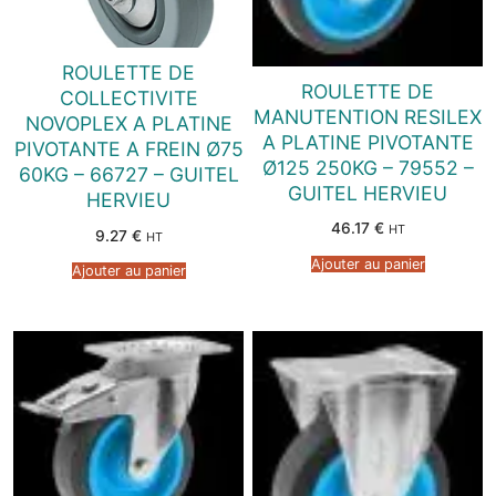
ROULETTE DE
ROULETTE DE
COLLECTIVITE
MANUTENTION RESILEX
NOVOPLEX A PLATINE
A PLATINE PIVOTANTE
PIVOTANTE A FREIN Ø75
Ø125 250KG – 79552 –
60KG – 66727 – GUITEL
GUITEL HERVIEU
HERVIEU
46.17
€
HT
9.27
€
HT
Ajouter au panier
Ajouter au panier