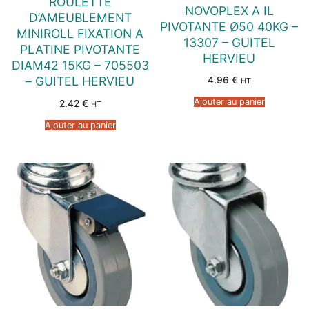
ROULETTE
NOVOPLEX A IL
D’AMEUBLEMENT
PIVOTANTE Ø50 40KG –
MINIROLL FIXATION A
13307 – GUITEL
PLATINE PIVOTANTE
HERVIEU
DIAM42 15KG – 705503
– GUITEL HERVIEU
4.96
€
HT
Ajouter au panier
2.42
€
HT
Ajouter au panier