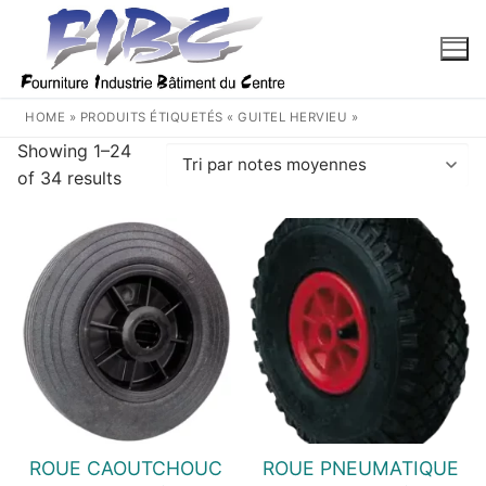
Aller
au
contenu
HOME
»
PRODUITS ÉTIQUETÉS « GUITEL HERVIEU »
Showing 1–24
Trié
of 34 results
par
note
moyenne
ROUE CAOUTCHOUC
ROUE PNEUMATIQUE