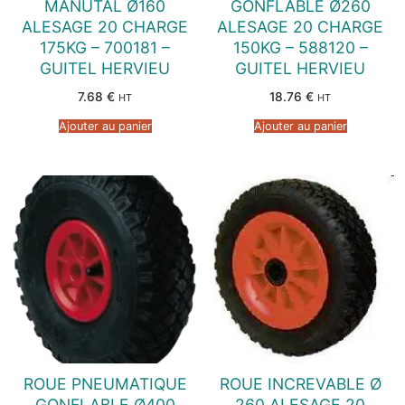
MANUTAL Ø160
GONFLABLE Ø260
ALESAGE 20 CHARGE
ALESAGE 20 CHARGE
175KG – 700181 –
150KG – 588120 –
GUITEL HERVIEU
GUITEL HERVIEU
7.68
€
18.76
€
HT
HT
Ajouter au panier
Ajouter au panier
ROUE PNEUMATIQUE
ROUE INCREVABLE Ø
GONFLABLE Ø400
260 ALESAGE 20