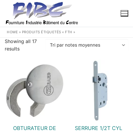
Aller
au
contenu
HOME
»
PRODUITS ÉTIQUETÉS « FTH »
Showing all 17
Trié
results
par
note
moyenne
OBTURATEUR DE
SERRURE 1/2T CYL