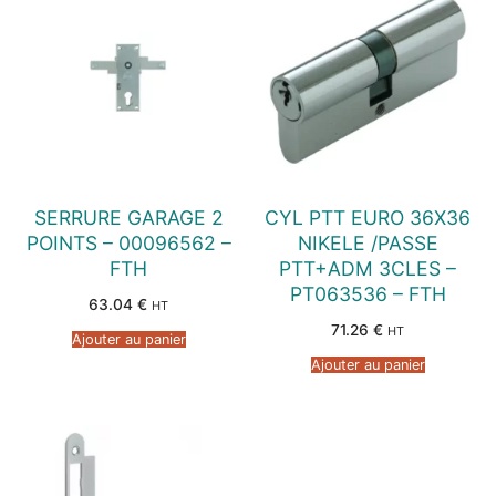
SERRURE GARAGE 2
CYL PTT EURO 36X36
POINTS – 00096562 –
NIKELE /PASSE
FTH
PTT+ADM 3CLES –
PT063536 – FTH
63.04
€
HT
71.26
€
HT
Ajouter au panier
Ajouter au panier