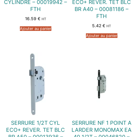
CYLINDRE – 00019942 –
ECO+ REVER. TET BLC
FTH
BR A40 – 00081186 –
FTH
16.59
€
HT
5.42
€
HT
Ajouter au panier
Ajouter au panier
SERRURE 1/2T CYL
SERRURE NF 1 POINT A
ECO+ REVER. TET BLC
LARDER MONOMAX EA
BR A50 – 00013936 –
40 1/2T – 00046820 –