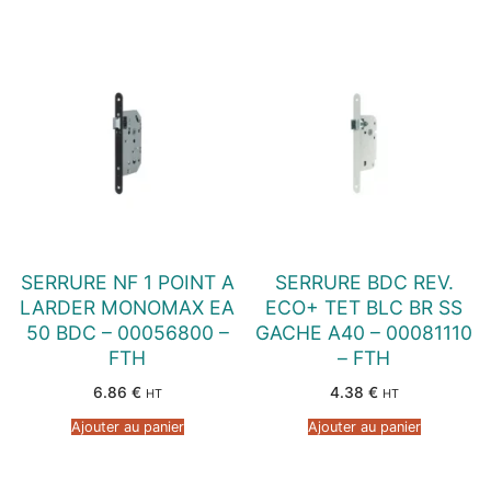
SERRURE NF 1 POINT A
SERRURE BDC REV.
LARDER MONOMAX EA
ECO+ TET BLC BR SS
50 BDC – 00056800 –
GACHE A40 – 00081110
FTH
– FTH
6.86
€
4.38
€
HT
HT
Ajouter au panier
Ajouter au panier