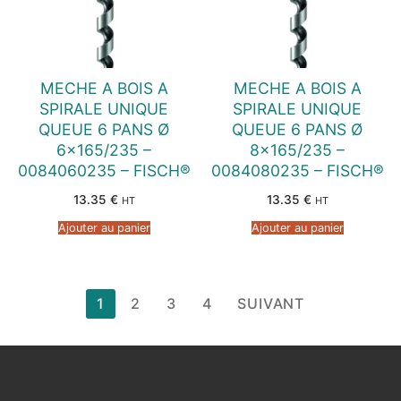
MECHE A BOIS A
MECHE A BOIS A
SPIRALE UNIQUE
SPIRALE UNIQUE
QUEUE 6 PANS Ø
QUEUE 6 PANS Ø
6×165/235 –
8×165/235 –
0084060235 – FISCH®
0084080235 – FISCH®
13.35
€
13.35
€
HT
HT
Ajouter au panier
Ajouter au panier
Pagination
1
2
3
4
SUIVANT
des
publications