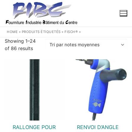
Aller
au
contenu
HOME
»
PRODUITS ÉTIQUETÉS « FISCH® »
Showing 1–24
Trié
of 86 results
par
note
moyenne
RALLONGE POUR
RENVOI D’ANGLE