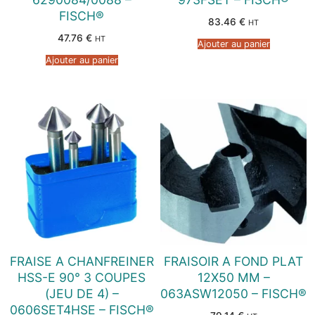
FISCH®
83.46
€
HT
47.76
€
HT
Ajouter au panier
Ajouter au panier
FRAISE A CHANFREINER
FRAISOIR A FOND PLAT
HSS-E 90° 3 COUPES
12X50 MM –
(JEU DE 4) –
063ASW12050 – FISCH®
0606SET4HSE – FISCH®