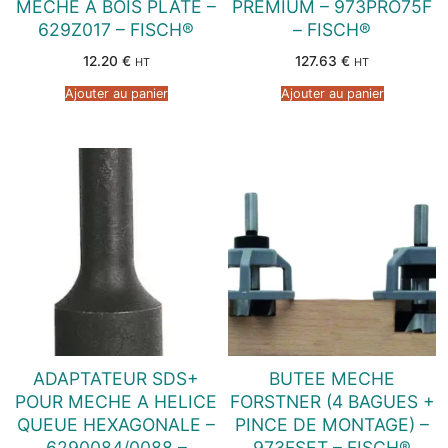
MECHE A BOIS PLATE –
PREMIUM – 973PRO75F
629Z017 – FISCH®
– FISCH®
12.20
€
127.63
€
HT
HT
Ajouter au panier
Ajouter au panier
ADAPTATEUR SDS+
BUTEE MECHE
POUR MECHE A HELICE
FORSTNER (4 BAGUES +
QUEUE HEXAGONALE –
PINCE DE MONTAGE) –
6290084/0088 –
973FSET – FISCH®