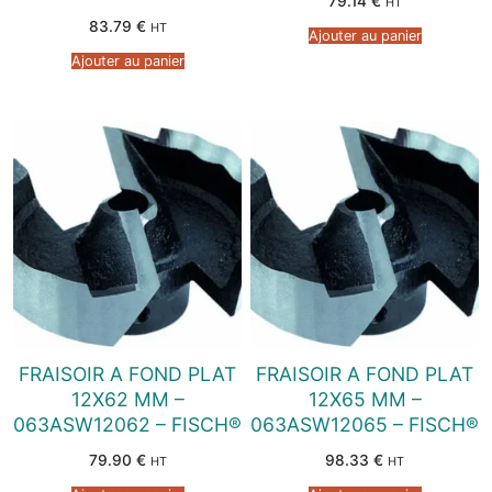
79.14
€
HT
83.79
€
HT
Ajouter au panier
Ajouter au panier
FRAISOIR A FOND PLAT
FRAISOIR A FOND PLAT
12X62 MM –
12X65 MM –
063ASW12062 – FISCH®
063ASW12065 – FISCH®
79.90
€
98.33
€
HT
HT