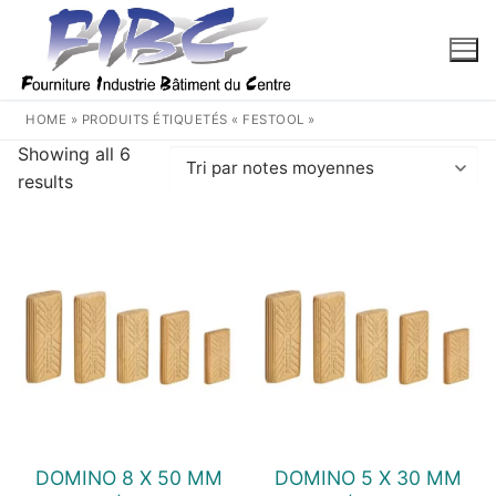
Aller
au
contenu
HOME
»
PRODUITS ÉTIQUETÉS « FESTOOL »
Showing all 6
Trié
results
par
note
moyenne
DOMINO 8 X 50 MM
DOMINO 5 X 30 MM