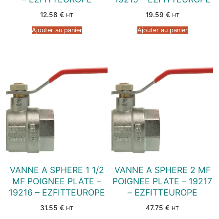
12.58
€
19.59
€
HT
HT
Ajouter au panier
Ajouter au panier
VANNE A SPHERE 1 1/2
VANNE A SPHERE 2 MF
MF POIGNEE PLATE –
POIGNEE PLATE – 19217
19216 – EZFITTEUROPE
– EZFITTEUROPE
31.55
€
47.75
€
HT
HT