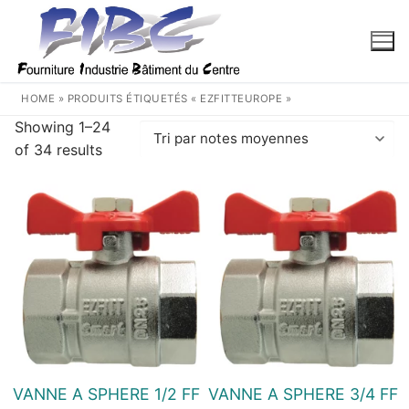
Aller
au
contenu
HOME
»
PRODUITS ÉTIQUETÉS « EZFITTEUROPE »
Showing 1–24
Trié
of 34 results
par
note
moyenne
VANNE A SPHERE 1/2 FF
VANNE A SPHERE 3/4 FF