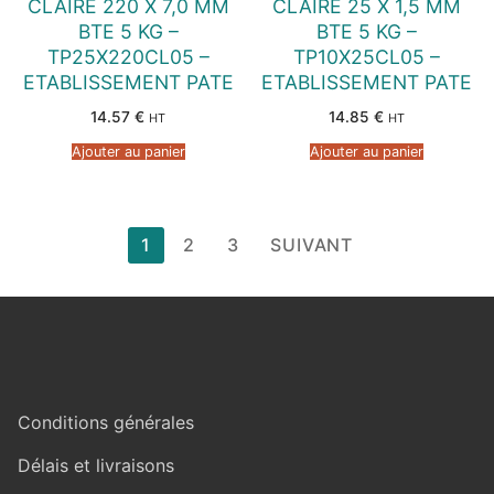
CLAIRE 220 X 7,0 MM
CLAIRE 25 X 1,5 MM
BTE 5 KG –
BTE 5 KG –
TP25X220CL05 –
TP10X25CL05 –
ETABLISSEMENT PATE
ETABLISSEMENT PATE
14.57
€
14.85
€
HT
HT
Ajouter au panier
Ajouter au panier
Pagination
1
2
3
SUIVANT
des
publications
Conditions générales
Délais et livraisons