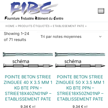
Aller
au
contenu
HOME
»
PRODUITS ÉTIQUETÉS « ETABLISSEMENT PATE »
Showing 1–24
Trié
of 71 results
par
note
moyenne
POINTE BETON STRIEE
POINTE BETON STRIEE
ZINGUEE 40 X 3.5 MM 1
ZINGUEE 50 X 3.5 MM 1
KG BTE PPN –
KG BTE PPN –
STRIEE18X40ZN01NP –
STRIEE18X50ZN01NP –
ETABLISSEMENT PATE
ETABLISSEMENT PATE
9.34
€
9.34
€
HT
HT