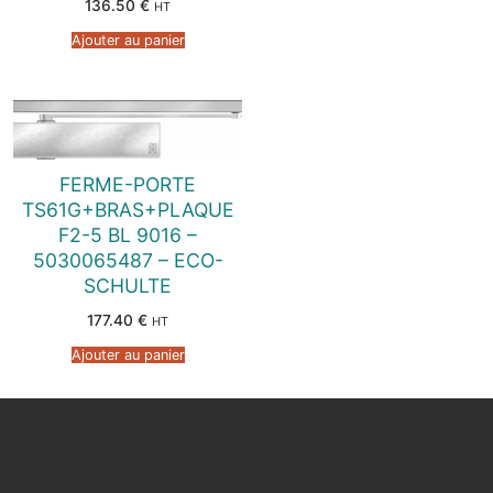
136.50
€
HT
Ajouter au panier
FERME-PORTE
TS61G+BRAS+PLAQUE
F2-5 BL 9016 –
5030065487 – ECO-
SCHULTE
177.40
€
HT
Ajouter au panier