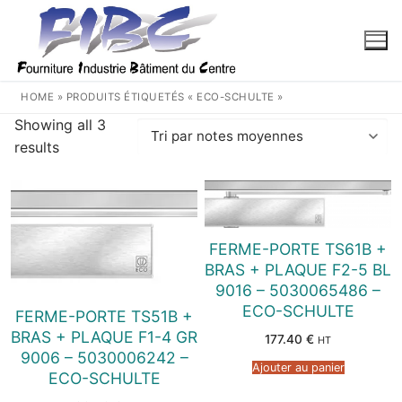
Aller
au
contenu
HOME
»
PRODUITS ÉTIQUETÉS « ECO-SCHULTE »
Showing all 3
Trié
results
par
note
moyenne
FERME-PORTE TS61B +
BRAS + PLAQUE F2-5 BL
9016 – 5030065486 –
ECO-SCHULTE
FERME-PORTE TS51B +
BRAS + PLAQUE F1-4 GR
177.40
€
HT
9006 – 5030006242 –
Ajouter au panier
ECO-SCHULTE