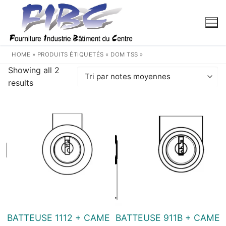
Aller
au
contenu
HOME
»
PRODUITS ÉTIQUETÉS « DOM TSS »
Showing all 2
Trié
results
par
note
moyenne
BATTEUSE 1112 + CAME
BATTEUSE 911B + CAME