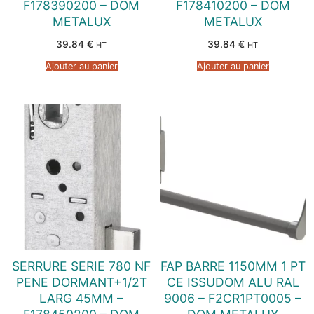
F178390200 – DOM
F178410200 – DOM
METALUX
METALUX
39.84
€
39.84
€
HT
HT
Ajouter au panier
Ajouter au panier
SERRURE SERIE 780 NF
FAP BARRE 1150MM 1 PT
PENE DORMANT+1/2T
CE ISSUDOM ALU RAL
LARG 45MM –
9006 – F2CR1PT0005 –