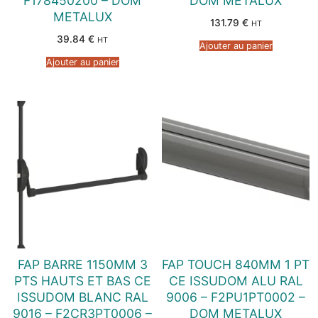
F178450200 – DOM
DOM METALUX
METALUX
131.79
€
HT
39.84
€
HT
Ajouter au panier
Ajouter au panier
FAP BARRE 1150MM 3
FAP TOUCH 840MM 1 PT
PTS HAUTS ET BAS CE
CE ISSUDOM ALU RAL
ISSUDOM BLANC RAL
9006 – F2PU1PT0002 –
9016 – F2CR3PT0006 –
DOM METALUX