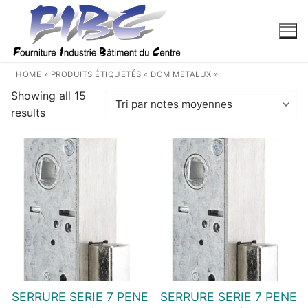
Aller
au
contenu
HOME
»
PRODUITS ÉTIQUETÉS « DOM METALUX »
Showing all 15
Trié
results
par
note
moyenne
SERRURE SERIE 7 PENE
SERRURE SERIE 7 PENE