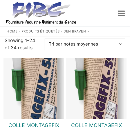
Aller
au
contenu
HOME
»
PRODUITS ÉTIQUETÉS « DEN BRAVEN »
Showing 1–24
Trié
of 34 results
par
note
moyenne
COLLE MONTAGEFIX
COLLE MONTAGEFIX