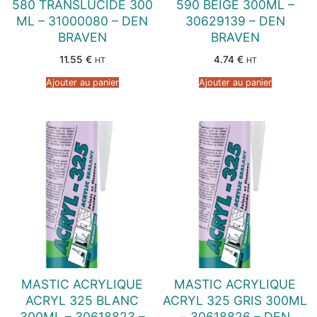
580 TRANSLUCIDE 300
590 BEIGE 300ML –
ML – 31000080 – DEN
30629139 – DEN
BRAVEN
BRAVEN
11.55
€
4.74
€
HT
HT
Ajouter au panier
Ajouter au panier
MASTIC ACRYLIQUE
MASTIC ACRYLIQUE
ACRYL 325 BLANC
ACRYL 325 GRIS 300ML
300ML – 30618823 –
– 30618826 – DEN