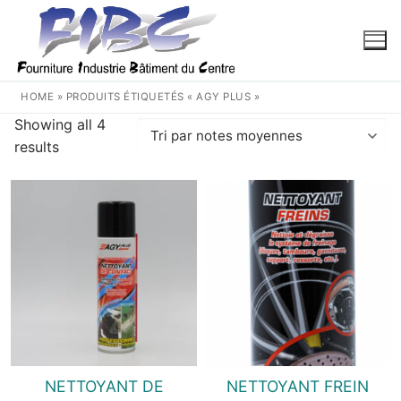
Aller
au
contenu
HOME
»
PRODUITS ÉTIQUETÉS « AGY PLUS »
Showing all 4
Trié
results
par
note
moyenne
NETTOYANT DE
NETTOYANT FREIN