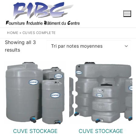
Aller
au
contenu
HOME
»
CUVES COMPLETE
Showing all 3
Trié
results
par
note
moyenne
CUVE STOCKAGE
CUVE STOCKAGE