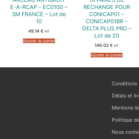
E-A-RCAP – EC0100 –
RECHANGE POUR
3M FRANCE – Lot de
CONICAP01 –
10
CONICAP01BR –
DELTA PLUS PRO –
49.14
€
HT
Lot de 20
Ajouter au panier
146.02
€
HT
Ajouter au panier
Conditions 
Délais et li
Mentions lé
Politique d
Nous conta