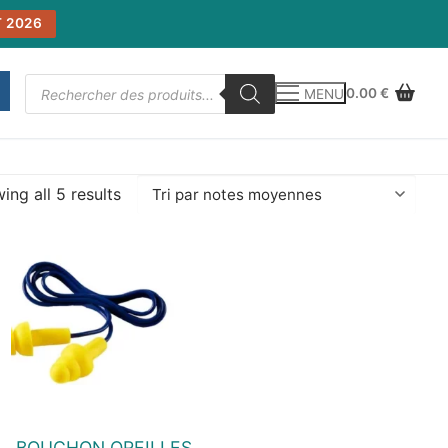
 2026
Recherche
0.00
€
MENU
de
produits
ing all 5 results
enne
BOUCHON OREILLES