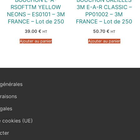
RSOFTTM YELLOW
3M E-A-R CLASSIC –
NEONS – ES0101 – 3M
PP01002 – 3M
FRANCE – Lot de 250
FRANCE – Lot de 250
39.00
€
50.70
€
HT
HT
Ajouter au panier
Ajouter au panier
générales
vraisons
gales
e cookies (UE)
cter