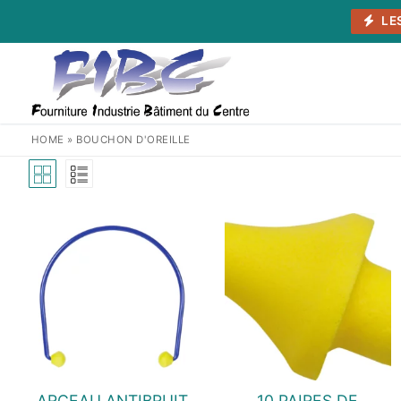
Aller
LE
au
contenu
HOME
»
BOUCHON D'OREILLE
ARCEAU ANTIBRUIT
10 PAIRES DE